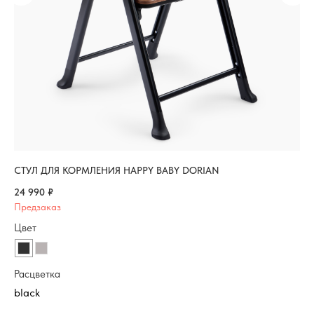
СТУЛ ДЛЯ КОРМЛЕНИЯ HAPPY BABY DORIAN
СТ
24 990
₽
46
Цв
Цвет
Ра
Расцветка