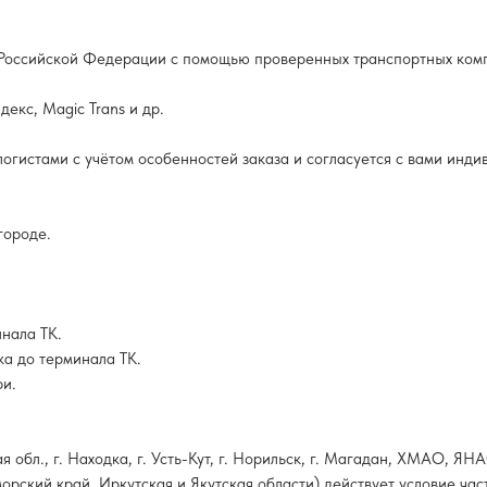
и Российской Федерации с помощью проверенных транспортных ком
екс, Magic Trans и др.
гистами с учётом особенностей заказа и согласуется с вами инди
городе.
инала ТК.
ка до терминала ТК.
ри.
 обл., г. Находка, г. Усть-Кут, г. Норильск, г. Магадан, ХМАО, Я
орский край, Иркутская и Якутская области) действует условие ча