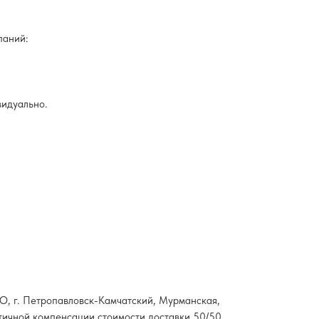
паний:
видуально.
НАО, г. Петропавловск-Камчатский, Мурманская,
стичной компенсации стоимости доставки 50/50.