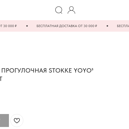
0 ₽
БЕСПЛАТНАЯ ДОСТАВКА ОТ 30 000 ₽
БЕСПЛАТНАЯ Д
 ПРОГУЛОЧНАЯ STOKKE YOYO³
T
У