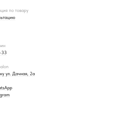
ция по товару
льтацию
зин
3-33
alon
ну ул. Дачная, 2а
atsApp
egram