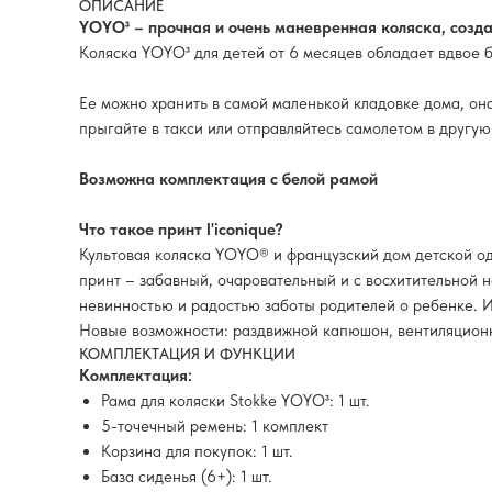
ОПИСАНИЕ
YOYO³ – прочная и очень маневренная коляска, созд
Коляска YOYO³ для детей от 6 месяцев обладает вдво
Ее можно хранить в самой маленькой кладовке дома, она
прыгайте в такси или отправляйтесь самолетом в другую 
Возможна комплектация с белой рамой
Что такое принт l'iconique?
Культовая коляска YOYO® и французский дом детской о
принт – забавный, очаровательный и с восхитительной 
невинностью и радостью заботы родителей о ребенке. И
Новые возможности: раздвижной капюшон, вентиляционн
КОМПЛЕКТАЦИЯ И ФУНКЦИИ
Комплектация:
Рама для коляски Stokke YOYO³: 1 шт.
5-точечный ремень: 1 комплект
Корзина для покупок: 1 шт.
База сиденья (6+): 1 шт.