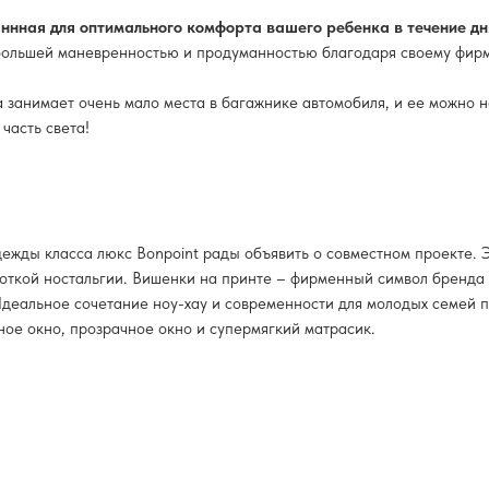
аннная для оптимального комфорта вашего ребенка в течение дн
е большей маневренностью и продуманностью благодаря своему фи
 занимает очень мало места в багажнике автомобиля, и ее можно но
часть света!
дежды класса люкс Bonpoint рады объявить о совместном проекте.
ноткой ностальгии. Вишенки на принте – фирменный символ бренда 
деальное сочетание ноу-хау и современности для молодых семей по
ое окно, прозрачное окно и супермягкий матрасик.