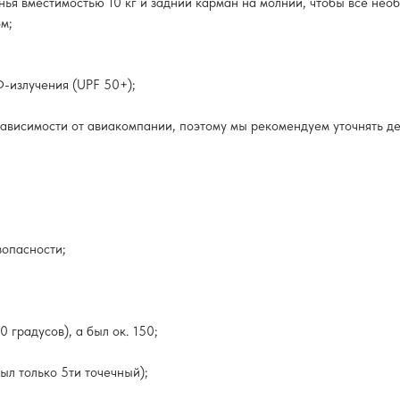
нья вместимостью 10 кг и задний карман на молнии, чтобы все нео
м;
-излучения (UPF 50+);
 зависимости от авиакомпании, поэтому мы рекомендуем уточнять 
зопасности;
 градусов), а был ок. 150;
ыл только 5ти точечный);