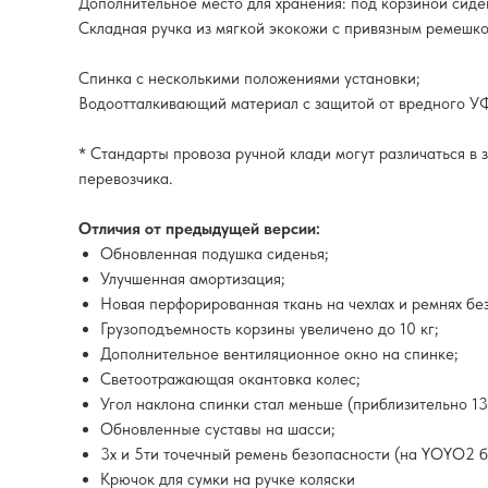
Дополнительное место для хранения: под корзиной сиде
Складная ручка из мягкой экокожи с привязным ремешко
Спинка с несколькими положениями установки;
Водоотталкивающий материал с защитой от вредного УФ
* Стандарты провоза ручной клади могут различаться в
перевозчика.
Отличия от предыдущей версии:
Обновленная подушка сиденья;
Улучшенная амортизация;
Новая перфорированная ткань на чехлах и ремнях бе
Грузоподъемность корзины увеличено до 10 кг;
Дополнительное вентиляционное окно на спинке;
Светоотражающая окантовка колес;
Угол наклона спинки стал меньше (приблизительно 130
Обновленные суставы на шасси;
3х и 5ти точечный ремень безопасности (на YOYO2 б
Крючок для сумки на ручке коляски