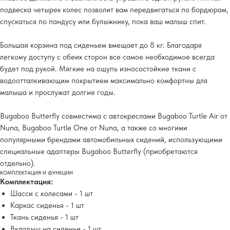
подвеска четырех колес позволит вам передвигаться по бордюрам,
спускаться по пандусу или булыжнику, пока ваш малыш спит.
Большая корзина под сиденьем вмещает до 8 кг. Благодаря
легкому доступу с обеих сторон все самое необходимое всегда
будет под рукой. Мягкие на ощупь износостойкие ткани с
водоотталкивающим покрытием максимально комфортны для
малыша и прослужат долгие годы.
Bugaboo Butterfly совместима с автокреслами Bugaboo Turtle Air от
Nuna, Bugaboo Turtle One от Nuna, а также со многими
популярными брендами автомобильных сидений, использующими
специальные адаптеры Bugaboo Butterfly (приобретаются
отдельно).
КОМПЛЕКТАЦИЯ И ФУНКЦИИ
Комплектация:
Шасси с колесами - 1 шт
Каркас сиденья - 1 шт
Ткань сиденья - 1 шт
Вкладыш на сиденье - 1 шт