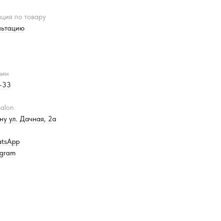
ция по товару
льтацию
зин
3-33
alon
ну ул. Дачная, 2а
atsApp
egram