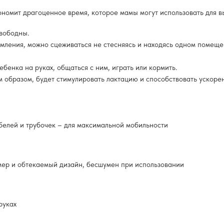
номит драгоценное время, которое мамы могут использовать для в
свободны.
мления, можно сцеживаться не стесняясь и находясь одном помеще
бенка на руках, общаться с ним, играть или кормить.
им образом, будет стимулировать лактацию и способствовать ускор
абелей и трубочек – для максимальной мобильности
мер и обтекаемый дизайн, бесшумен при использовании
руках