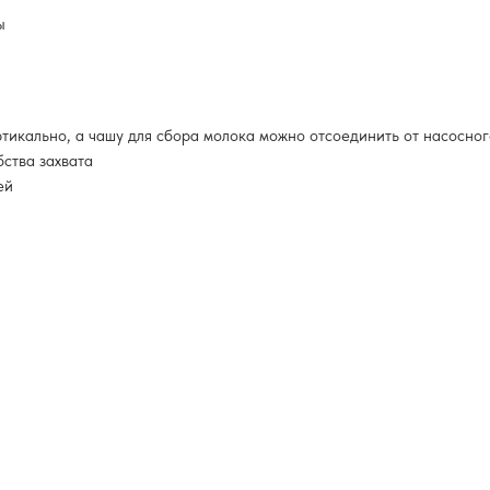
ы
тикально, а чашу для сбора молока можно отсоединить от насосног
ства захвата
ей