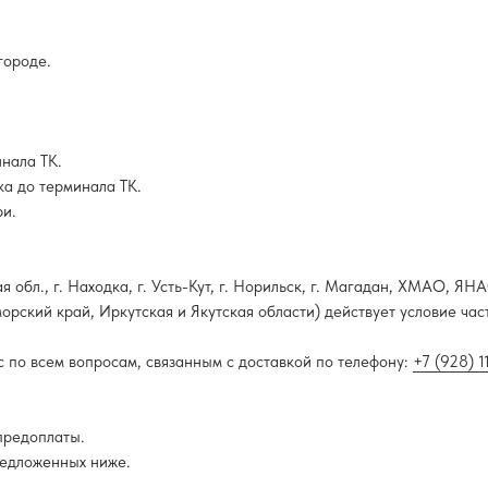
городе.
инала ТК.
ка до терминала ТК.
ри.
 обл., г. Находка, г. Усть-Кут, г. Норильск, г. Магадан, ХМАО, Я
орский край, Иркутская и Якутская области) действует условие ча
 по всем вопросам, связанным с доставкой по телефону:
+7 (928) 
предоплаты.
редложенных ниже.