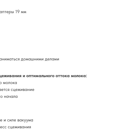
даптеры 19 мм
 заниматься домашними делами
еживания и оптимального оттока молока:
ю молока
нается сцеживание
го начала
 и силе вакуума
цесс сцеживания