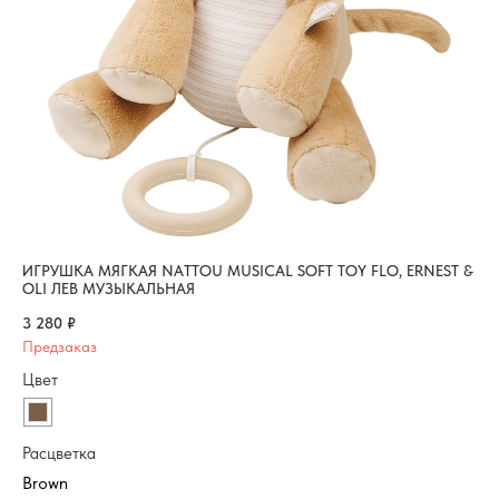
ИГРУШКА МЯГКАЯ NATTOU MUSICAL SOFT TOY FLO, ERNEST &
ИГ
OLI ЛЕВ МУЗЫКАЛЬНАЯ
ЛИ
3 280
₽
3 
Цв
Цвет
Ра
Расцветка