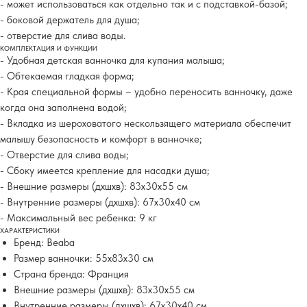
- может использоваться как отдельно так и с подставкой-базой;
- боковой держатель для душа;
- отверстие для слива воды.
КОМПЛЕКТАЦИЯ И ФУНКЦИИ
- Удобная детская ванночка для купания малыша;
- Обтекаемая гладкая форма;
- Края специальной формы – удобно переносить ванночку, даже
когда она заполнена водой;
- Вкладка из шероховатого нескользящего материала обеспечит
малышу безопасность и комфорт в ванночке;
- Отверстие для слива воды;
- Сбоку имеется крепление для насадки душа;
- Внешние размеры (дхшхв): 83х30х55 см
- Внутренние размеры (дхшхв): 67х30х40 см
- Максимальный вес ребенка: 9 кг
ХАРАКТЕРИСТИКИ
Бренд: Beaba
Размер ванночки: 55х83х30 см
Страна бренда: Франция
Внешние размеры (дхшхв): 83х30х55 см
Внутренние размеры (дхшхв): 67х30х40 см