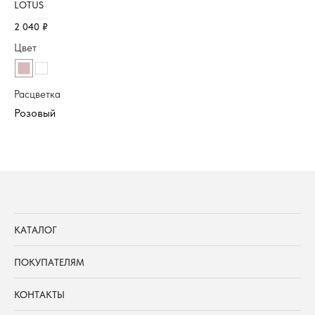
LOTUS
1 7
2 040
₽
Цв
Цвет
Ра
Расцветка
КАТАЛОГ
ПОКУПАТЕЛЯМ
КОНТАКТЫ