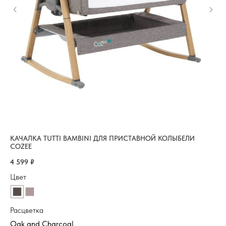
КАЧАЛКА TUTTI BAMBINI ДЛЯ ПРИСТАВНОЙ КОЛЫБЕЛИ
МА
COZEE
5 1
4 599
₽
Ра
Цвет
9
Расцветка