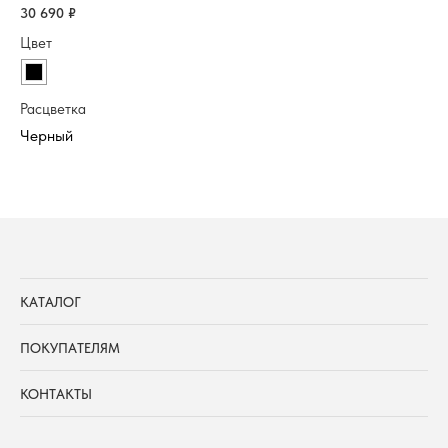
30 690
₽
3 
Цвет
Цв
Расцветка
Ра
КАТАЛОГ
ПОКУПАТЕЛЯМ
КОНТАКТЫ