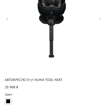
АВТОКРЕСЛО 0+/1 NUNA TODL NEXT
АВ
35 900
₽
8 
Цвет
Цв