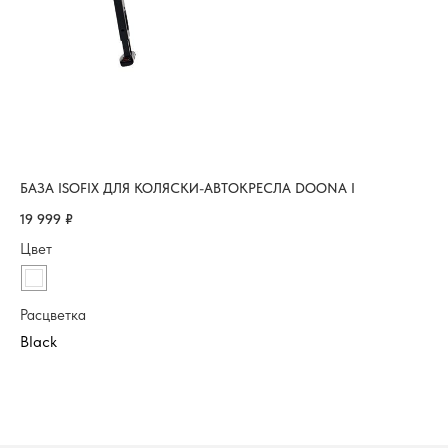
БАЗА ISOFIX ДЛЯ КОЛЯСКИ-АВТОКРЕСЛА DOONA I
БА
19 999
₽
29
Цвет
Цв
Расцветка
Ра