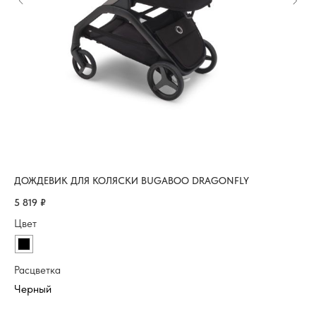
ДОЖДЕВИК ДЛЯ КОЛЯСКИ BUGABOO DRAGONFLY
АД
5 819
₽
3 
Цвет
Цв
Расцветка
Ра