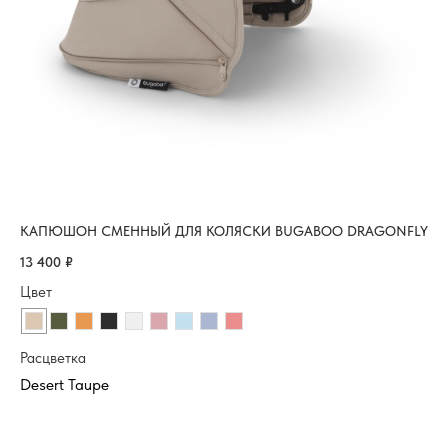
КАПЮШОН СМЕННЫЙ ДЛЯ КОЛЯСКИ BUGABOO DRAGONFLY
ПО
13 400
₽
4 
Цвет
Цв
Расцветка
Ра